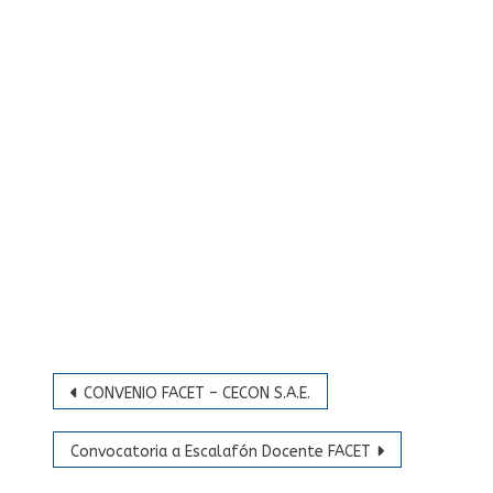
Navegación
CONVENIO FACET – CECON S.A.E.
de
entradas
Convocatoria a Escalafón Docente FACET