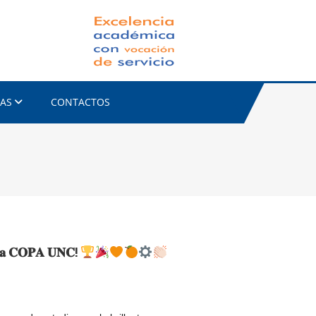
FACET-UNC
IAS
CONTACTOS
𝐞 𝐥𝐚 𝐂𝐎𝐏𝐀 𝐔𝐍𝐂!