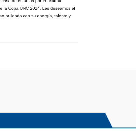
 casa de estudios por la brillante
l de la Copa UNC 2024. Les deseamos el
n brillando con su energía, talento y