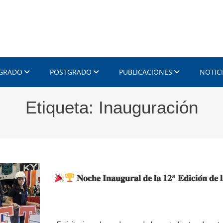
 GRADO
POSTGRADO
PUBLICACIONES
NOTIC
Etiqueta:
Inauguración
𝐍𝐨𝐜𝐡𝐞 𝐈𝐧𝐚𝐮𝐠𝐮𝐫𝐚𝐥 𝐝𝐞 𝐥𝐚 𝟏𝟐ª 𝐄𝐝𝐢𝐜𝐢𝐨́𝐧 