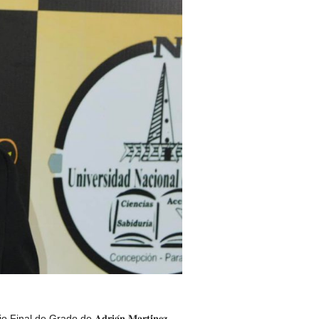
Grado de 𝐀𝐝𝐫𝐢𝐚́𝐧 𝐌𝐚𝐫𝐭𝐢́𝐧𝐞𝐳