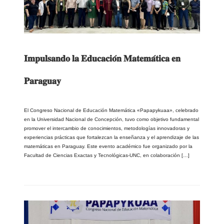
𝐈𝐦𝐩𝐮𝐥𝐬𝐚𝐧𝐝𝐨 𝐥𝐚 𝐄𝐝𝐮𝐜𝐚𝐜𝐢𝐨́𝐧 𝐌𝐚𝐭𝐞𝐦𝐚́𝐭𝐢𝐜𝐚 𝐞𝐧
𝐏𝐚𝐫𝐚𝐠𝐮𝐚𝐲
El Congreso Nacional de Educación Matemática «Papapykuaa», celebrado
en la Universidad Nacional de Concepción, tuvo como objetivo fundamental
promover el intercambio de conocimientos, metodologías innovadoras y
experiencias prácticas que fortalezcan la enseñanza y el aprendizaje de las
matemáticas en Paraguay. Este evento académico fue organizado por la
Facultad de Ciencias Exactas y Tecnológicas-UNC, en colaboración […]